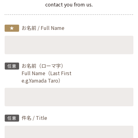
contact you from us.
お名前 / Full Name
お名前（ローマ字）
Full Name（Last First
e.g.Yamada Taro）
件名 / Title