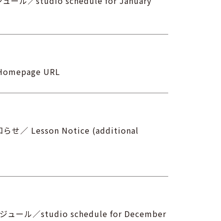
／studio schedule for January
r Homepage URL
esson Notice (additional
ル／studio schedule for December