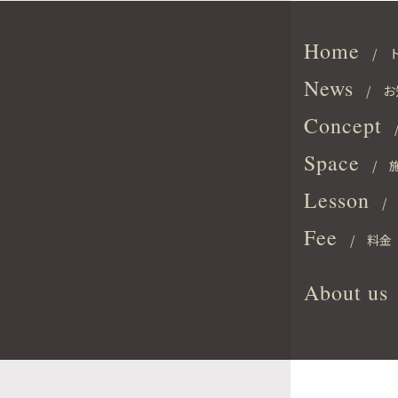
Home
/ 
News
/ お
Concept
/
Space
/ 
Lesson
/ 
Fee
/ 料金
About us