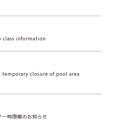
ass information
d temporary closure of pool area
ア一時閉館のお知らせ