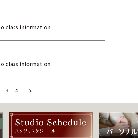
ass information
ass information
3
4
＞