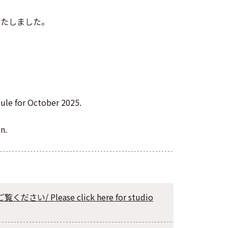
シ
Tw
ェ
itt
いたしました。
ア
er
dule for October 2025.
n.
い/ Please click here for studio