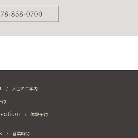
0
n
/ 入会のご案内
予約
rvation
/ 体験予約
s
/ 営業時間